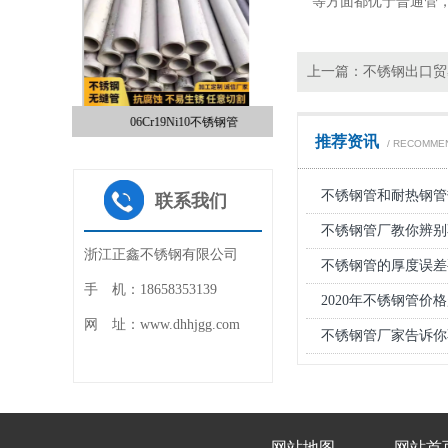
等方面都优于普通管
上一篇：
不锈钢出口贸
管
06Cr19Ni10不锈钢管
304L不锈钢管
推荐资讯
1
/ RECOMME
2
3
4
不锈钢管和耐热钢管
联系我们
不锈钢管厂教你辨别
浙江正鑫不锈钢有限公司
不锈钢管的厚度误差
手 机：18658353139
2020年不锈钢管价
网 址：www.dhhjgg.com
不锈钢管厂家告诉你
网站地图
网站首